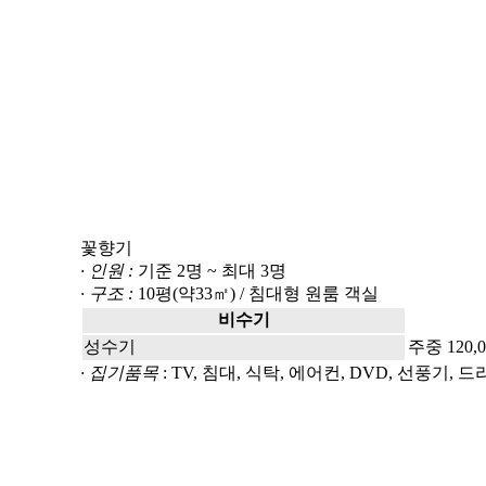
꽃향기
· 인원 :
기준 2명 ~ 최대 3명
· 구조 :
10평(약33㎡) / 침대형 원룸 객실
비수기
성수기
주중 120,0
· 집기품목
: TV, 침대, 식탁, 에어컨, DVD, 선풍기