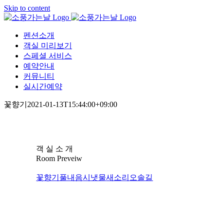
Skip to content
펜션소개
객실 미리보기
스페셜 서비스
예약안내
커뮤니티
실시간예약
꽃향기
2021-01-13T15:44:00+09:00
객 실 소 개
Room Preveiw
꽃향기
풀내음
시냇물
새소리
오솔길